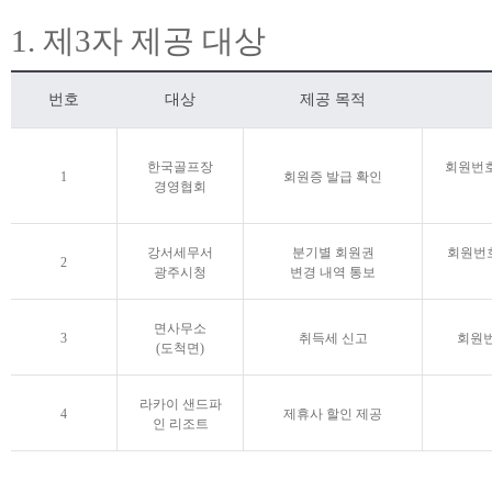
1. 제3자 제공 대상
번호
대상
제공 목적
한국골프장
회원번호
1
회원증 발급 확인
경영협회
강서세무서
분기별 회원권
회원번호
2
광주시청
변경 내역 통보
면사무소
3
취득세 신고
회원번
(도척면)
라카이 샌드파
4
제휴사 할인 제공
인 리조트