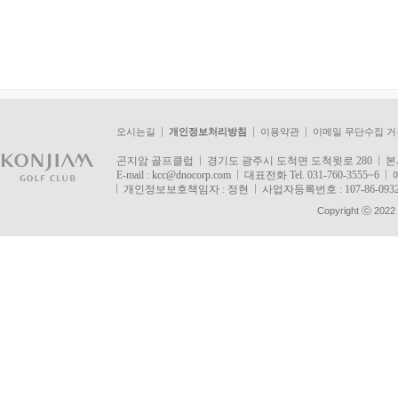
오시는길
개인정보처리방침
이용약관
이메일 무단수집 거
곤지암 골프클럽
경기도 광주시 도척면 도척윗로 280
본
E-mail :
kcc@dnocorp.com
대표전화 Tel. 031-760-3555~6
개인정보보호책임자 : 정현
사업자등록번호 : 107-86-093
Copyright ⓒ 2022 