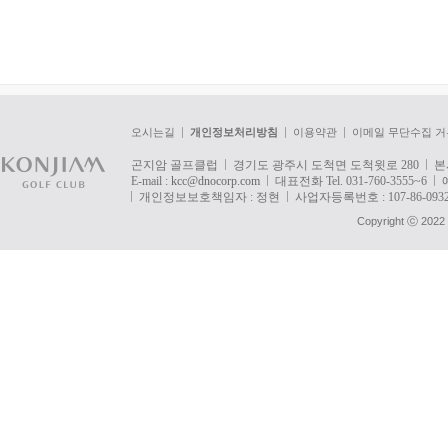
오시는길
개인정보처리방침
이용약관
이메일 무단수집 거
곤지암 골프클럽
경기도 광주시 도척면 도척윗로 280
본
E-mail :
kcc@dnocorp.com
대표전화 Tel. 031-760-3555~6
개인정보보호책임자 : 정현
사업자등록번호 : 107-86-093
Copyright ⓒ 2022 